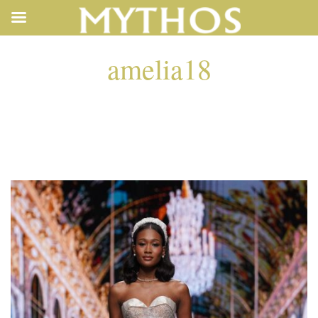
amelia18
AMELIA18