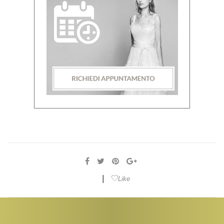
|
Like