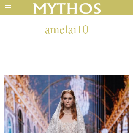
amelai10
AMELAI10