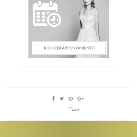
|
Like