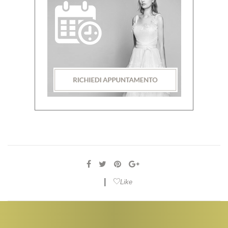
|
Like