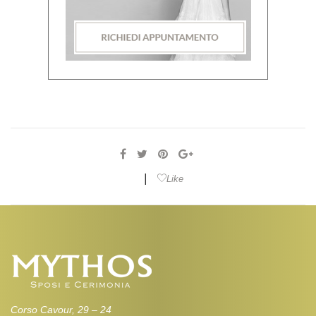
|
Like
Corso Cavour, 29 – 24