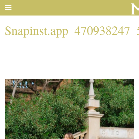
Snapinst.app_470938247
SNAPINST.APP_47093