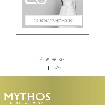
|
Like