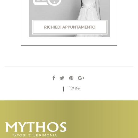
|
Like