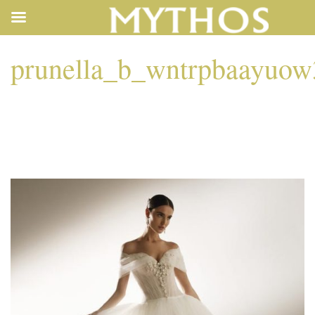
prunella_b_wntrpbaayuow
PRUNELLA_B_WN