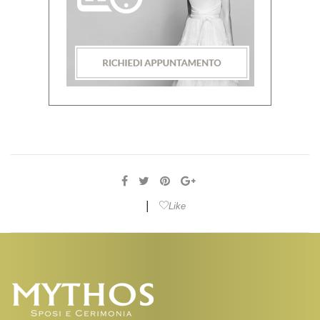
|
Like