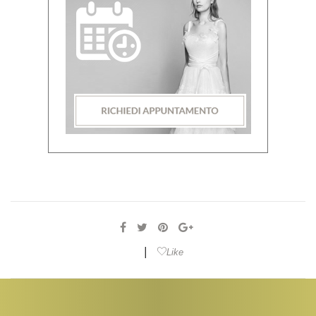
|
Like