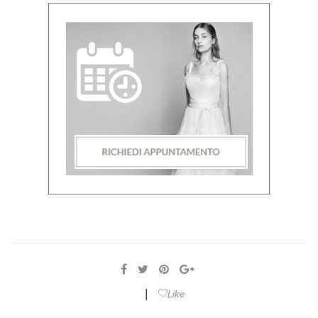
|
Like