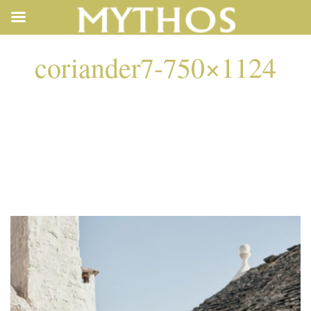
coriander7-750×1124
CORIANDER7-
750×1124