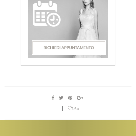
|
Like