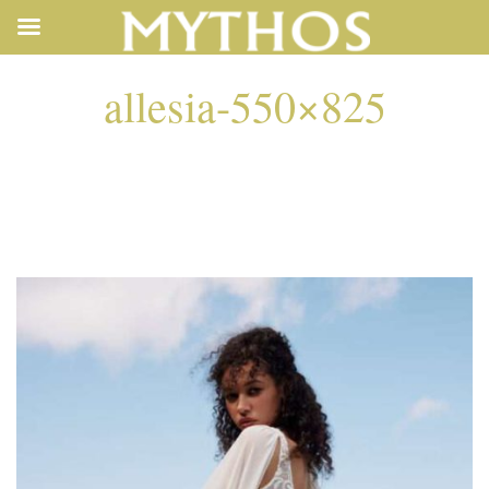
allesia-550×825
ALLESIA-550×825