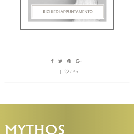
Like
|