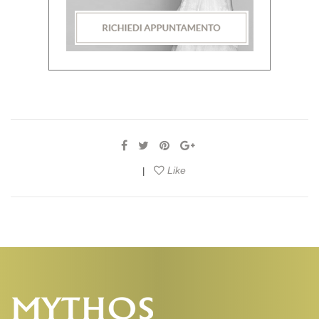
Like
|