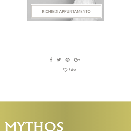
Like
|