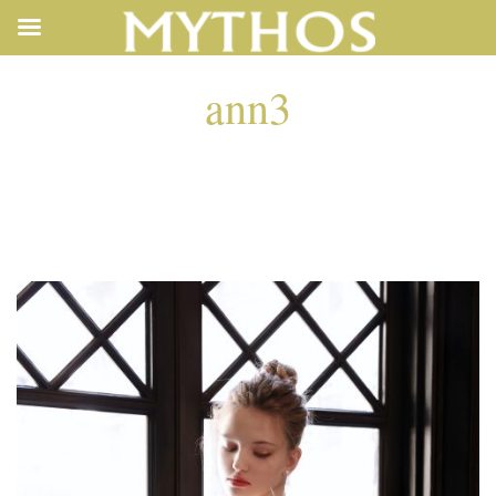
ann3
ANN3