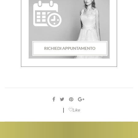
|
Like