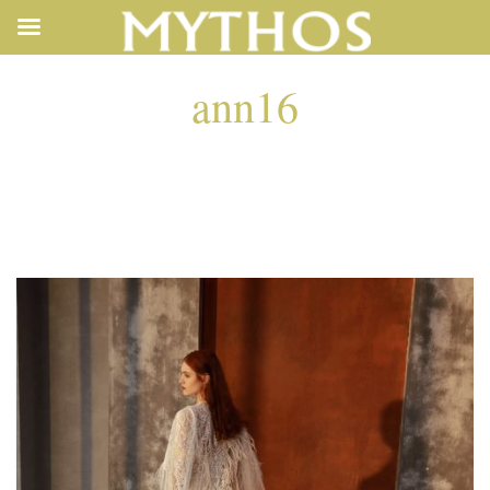
ann16
ANN16