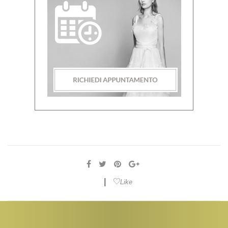
|
Like