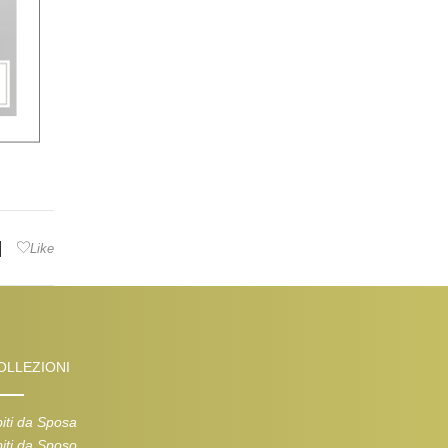
|
Like
OLLEZIONI
iti da Sposa
iti da Sposo