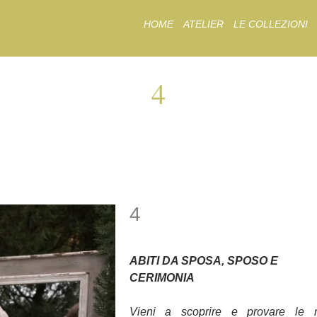
Skip
HOME
ATELIER
LE COLLEZIONI
to
content
4
4
4
ABITI DA SPOSA, SPOSO E
CERIMONIA
Vieni a scoprire e provare le 