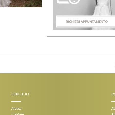
LINK UTILI
C
Atelier
Ab
Contatti
Ab