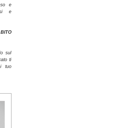
oso e
osi e
ITO
do sul
cato ti
ei tuo