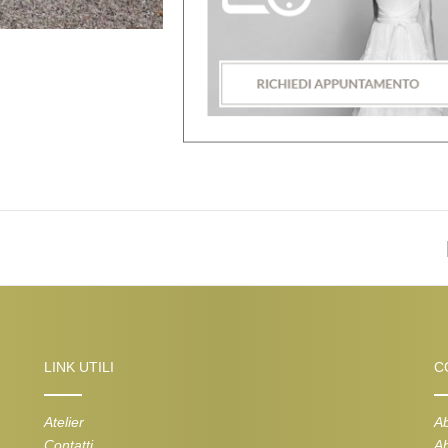
LINK UTILI
C
Atelier
Ab
Contatti
Ab