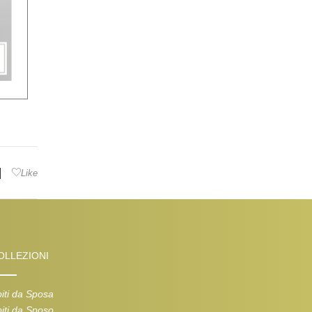
|
Like
OLLEZIONI
iti da Sposa
iti da Sposo