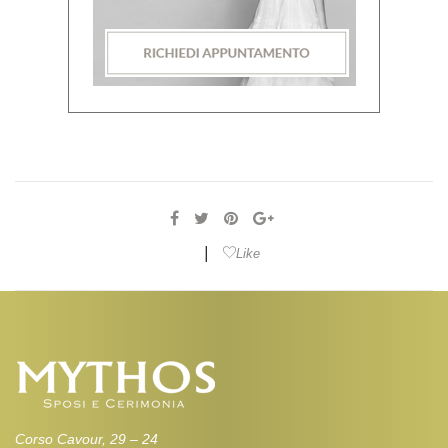
|
Like
Corso Cavour, 29 – 24