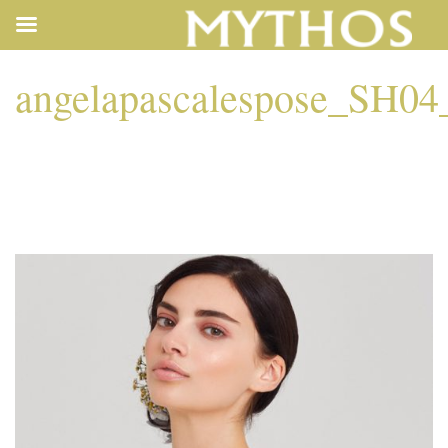
angelapascalespose_SH0
ANGELAPASCALESP