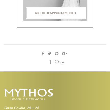
|
Like
Corso Cavour, 29 – 24