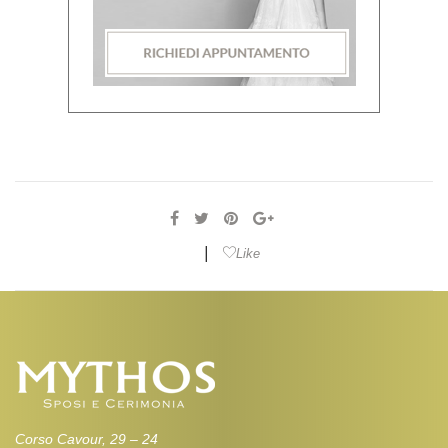
|
Like
Corso Cavour, 29 – 24