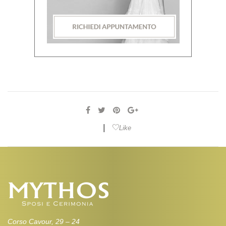
|
Like
Corso Cavour, 29 – 24