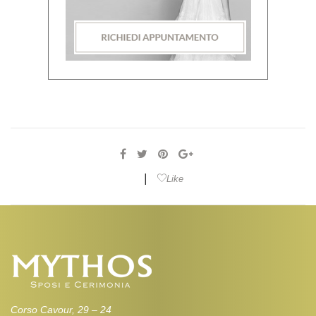
|
Like
Corso Cavour, 29 – 24