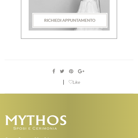
|
Like