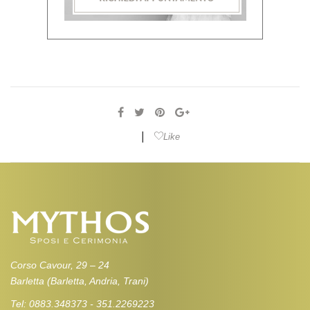
|
Like
Corso Cavour, 29 – 24
Barletta (Barletta, Andria, Trani)
Tel: 0883.348373 - 351.2269223