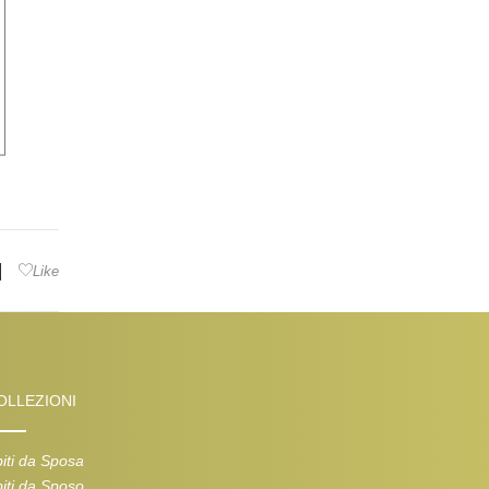
|
Like
OLLEZIONI
iti da Sposa
iti da Sposo