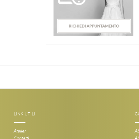
LINK UTILI
C
Atelier
Ab
Contatti
Ab