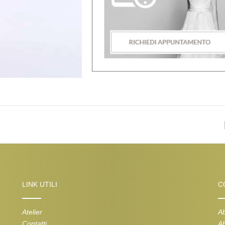
LINK UTILI
C
Atelier
Ab
Contatti
Ab