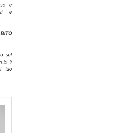
oso e
osi e
ITO
do sul
cato ti
ei tuo