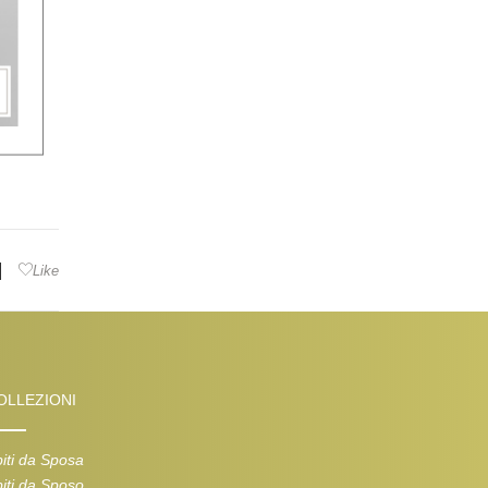
|
Like
OLLEZIONI
iti da Sposa
iti da Sposo