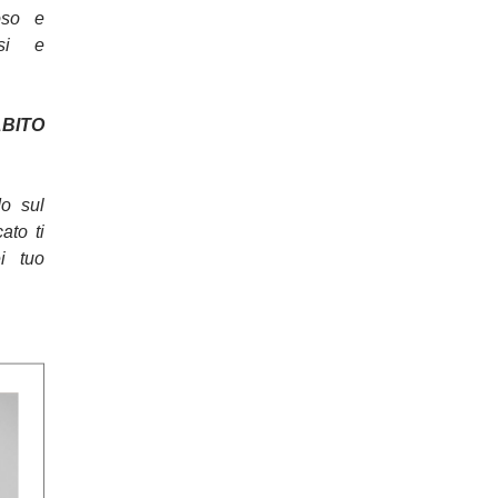
oso e
osi e
ITO
do sul
cato ti
ei tuo