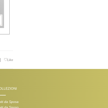
|
Like
OLLEZIONI
iti da Sposa
iti da Sposo