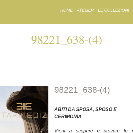
Skip
HOME
ATELIER
LE COLLEZIONI
to
content
98221_638-(4)
98221_638-(4)
98221_638-(4)
ABITI DA SPOSA, SPOSO E
CERIMONIA
Vieni a scoprire e provare le 