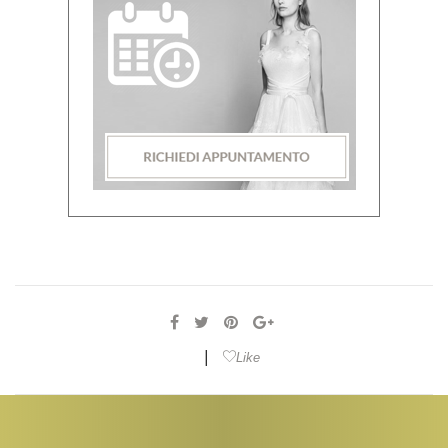
|
Like