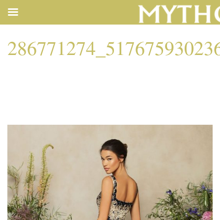
286771274_51767593023
286771274_51767593