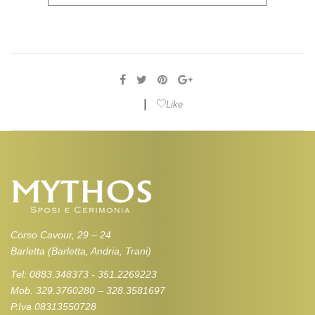
|
Like
Corso Cavour, 29 – 24
Barletta (Barletta, Andria, Trani)
Tel: 0883.348373 - 351.2269223
Mob. 329.3760280 – 328.3581697
P.Iva 08313550728