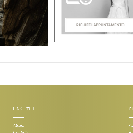
LINK UTILI
C
Atelier
Ab
Contatti
Ab