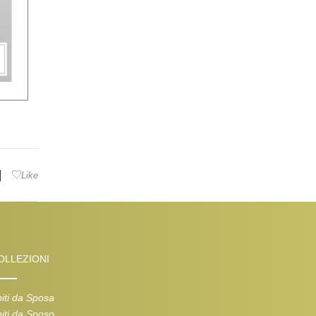
|
Like
OLLEZIONI
iti da Sposa
iti da Sposo