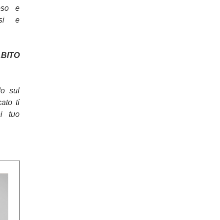
oso e
osi e
ITO
do sul
cato ti
ei tuo