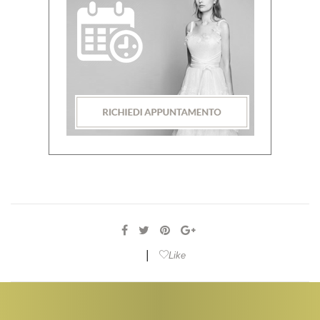
|
Like