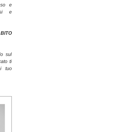
oso e
osi e
ITO
do sul
cato ti
ei tuo