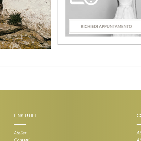
LINK UTILI
C
Atelier
Ab
Contatti
Ab