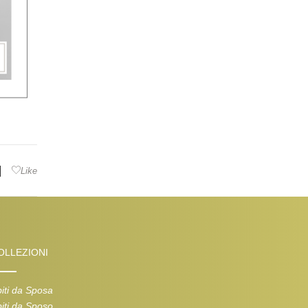
|
Like
OLLEZIONI
iti da Sposa
iti da Sposo