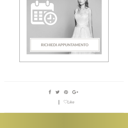
|
Like