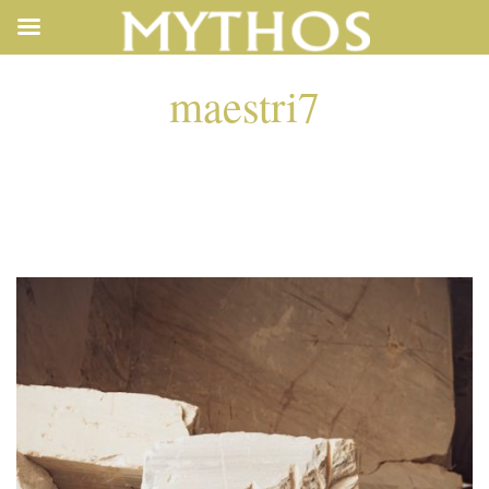
maestri7
MAESTRI7