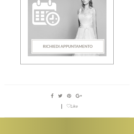
|
Like