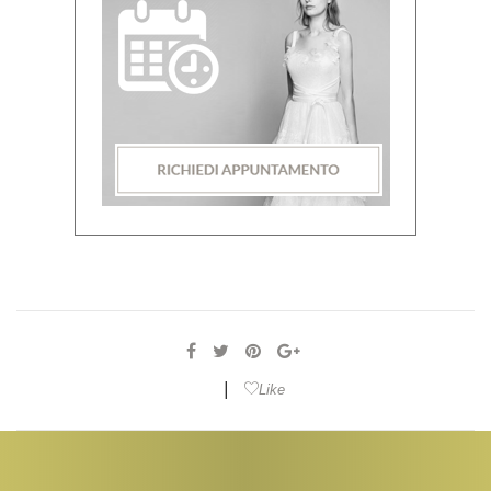
|
Like