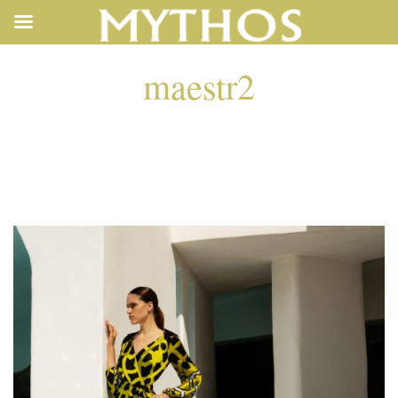
maestr2
MAESTR2