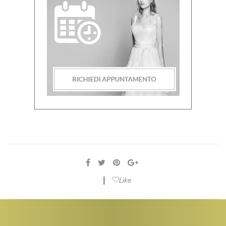
|
Like