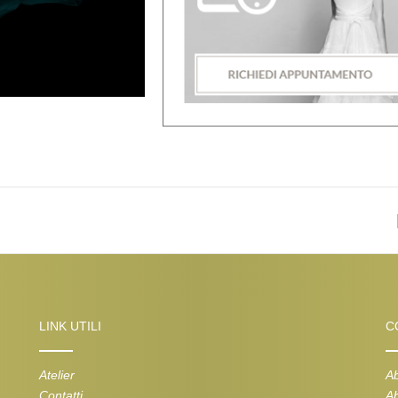
LINK UTILI
C
Atelier
Ab
Contatti
Ab