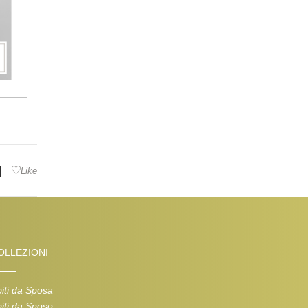
|
Like
OLLEZIONI
iti da Sposa
iti da Sposo