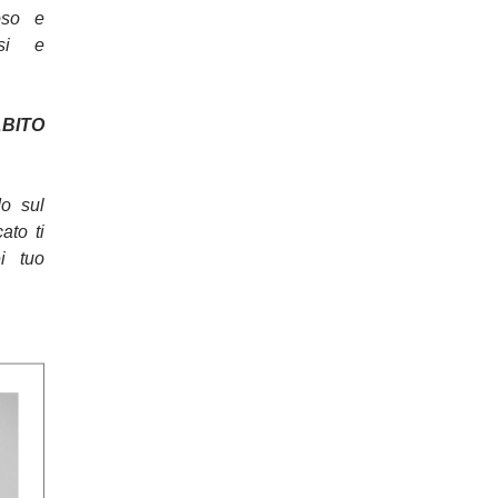
oso e
osi e
ITO
do sul
cato ti
ei tuo