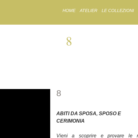
Skip
HOME
ATELIER
LE COLLEZIONI
to
content
8
8
8
ABITI DA SPOSA, SPOSO E
CERIMONIA
Vieni a scoprire e provare le 