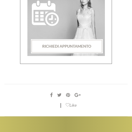
|
Like