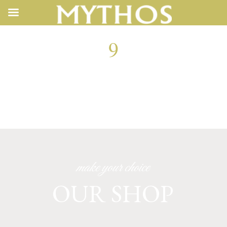
9
9
make your choice
OUR SHOP