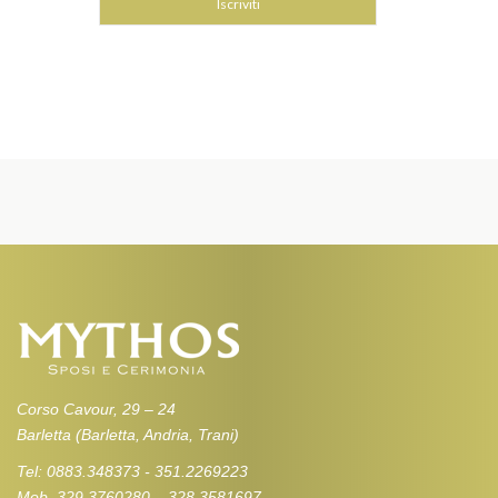
Corso Cavour, 29 – 24
Barletta (Barletta, Andria, Trani)
Tel: 0883.348373 - 351.2269223
Mob. 329.3760280 – 328.3581697