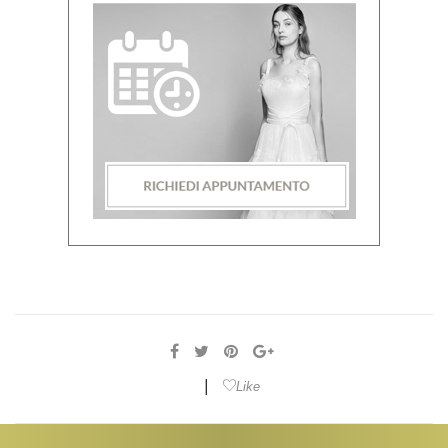
|
Like