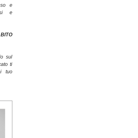
oso e
osi e
ITO
do sul
cato ti
ei tuo