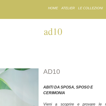
Skip
HOME
ATELIER
LE COLLEZIONI
to
content
ad10
AD10
AD10
ABITI DA SPOSA, SPOSO E
CERIMONIA
Vieni a scoprire e provare le 