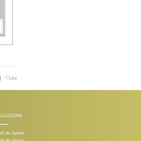
|
Like
OLLEZIONI
iti da Sposa
iti da Sposo