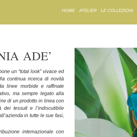
Skip
HOME
ATELIER
LE COLLEZIONI
to
content
ONIA
ADE’
one un “total look” vivace ed
la continua ricerca di novità
 da linee morbide e raffinate
vativo, ma sempre legato alla
ine di un prodotto in linea con
dei tessuti e l’indiscutibile
l’azienda in tutte le sue fasi,
ribuzione internazionale con