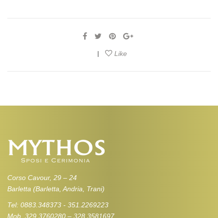
Like
|
Corso Cavour, 29 – 24
Barletta (Barletta, Andria, Trani)
Tel: 0883.348373 - 351.2269223
Mob. 329.3760280 – 328.3581697